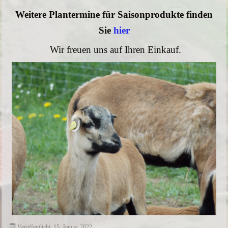
Weitere Plantermine für Saisonprodukte finden
LANDWIRTSCHAFT
Sie
hier
Freilandschweinehaltung
Wir freuen uns auf Ihren Einkauf.
Ackerbau
Maisanbau
Soja Leindotter Mischanbau
Pachtflächen gesucht
BRENNEREI
Lohnbrennen
Unser Qualitätsversprechen
Veröffentlicht: 15. Januar 2022