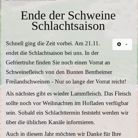
Ende der Schweine
KONTAKT
Schlachtsaison
Kontaktformular
Schnell ging die Zeit vorbei. Am 21.11.
Anfahrt mit dem Auto / ÖPNV
endet die Schlachtsaison bei uns. In der
Gefriertruhe finden Sie noch einen Vorrat an
MEHR
Schweinefleisch von den Bunten Bentheimer
Impressionen
Freilandschweinen - Nur so lange der Vorrat reicht!
Als nächstes gibt es wieder Lammfleisch. Das Fleisch
Impressum
sollte noch vor Weihnachten im Hofladen verfügbar
Datenschutzerklärung
sein. Sobald ein Schlachttermin feststeht werden wir
über die üblichen Kanäle informieren.
Datenauskunft anfragen
Auch in diesem Jahr möchten wir Danke für Ihre