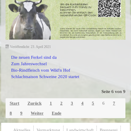
Veröffentlicht: 23. April 2021
Die neuen Ferkel sind da
Zum Jahreswechsel
Bio-Rindfleisch vom Wild'n Hof
Schlachtsaison Schweine 2020 startet
Seite 6 von 9
Start
Zurück
1
2
3
4
5
6
7
8
9
Weiter
Ende
Aktuelles
Vermarktung
Landwirtschaft
Brennerei