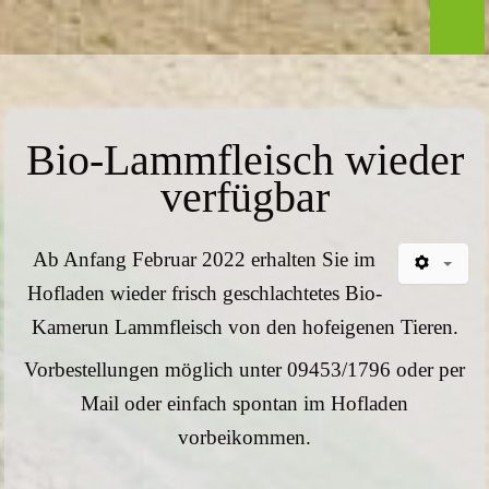
AKTUELLES
VERMARKTUNG
Öffnungszeiten
Bio-Lammfleisch wieder
verfügbar
Hofladen
Sortiment
Ab Anfang Februar 2022 erhalten Sie im
Hofladen wieder frisch geschlachtetes Bio-
Saisonprodukte
Kamerun Lammfleisch von den hofeigenen Tieren.
Hausler Getränkemarkt
Vorbestellungen möglich unter 09453/1796 oder per
Mail oder einfach spontan im Hofladen
Akzeptierte Zahlungmittel
vorbeikommen.
EU-Förderung